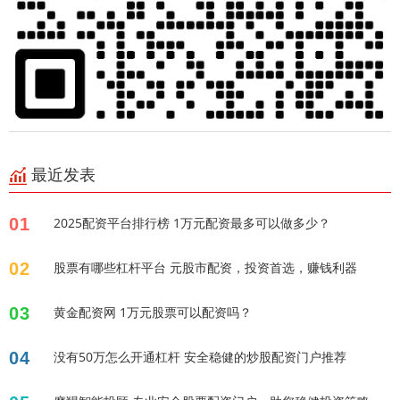
最近发表
01
2025配资平台排行榜 1万元配资最多可以做多少？
02
股票有哪些杠杆平台 元股市配资，投资首选，赚钱利器
03
黄金配资网 1万元股票可以配资吗？
04
没有50万怎么开通杠杆 安全稳健的炒股配资门户推荐