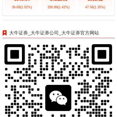
39.69
(1.02%)
200.89
(1.42%)
47.56
(1.35%)
大牛证券_大牛证券公司_大牛证券官方网站