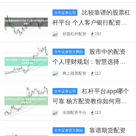
比较靠谱的股票杠
大牛证券公司
杆平台 个人客户银行配资多
少钱合适？
炒股杠杆配资
192
股市中的配资
大牛证券官方网站
个人理财规划：智慧选择资
产配资，实现财务增值
网上股票配资
112
杠杆平台app哪个
大牛证券公司
可靠 杨方配资教你如何用杠
杆炒股第一步
全国配资平台
113
靠谱期货配资
大牛证券官方网站